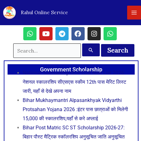
Skip
Rahul Online Service
to
content
W
Y
T
F
I
W
h
o
e
a
n
h
Search
a
u
l
c
s
a
t
t
e
e
t
t
for:
s
u
g
b
a
s
Government Scholarship
a
b
r
o
g
a
National Scholarship NSP CSS Meit List 2026:
p
e
a
o
r
p
नेशनल स्कालरशिप सीएसएस स्कीम 12th पास मेरिट लिस्ट
p
m
k
a
p
m
जारी, यहाँ से देखे अपना नाम
Bihar Mukhaymantri Alpasankhyak Vidyarthi
Protsahan Yojana 2026 :इंटर पास छात्राओं को मिलेगी
15,000 की स्कालरशिप,यहाँ से करे अप्लाई
Bihar Post Matric SC ST Scholarship 2026-27:
बिहार पौस्ट मैट्रिक स्कॉलरशिप अनुसूचित जाति अनुसूचित