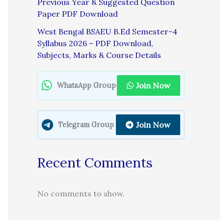
Previous Year & Suggested Question
Paper PDF Download
West Bengal BSAEU B.Ed Semester-4
Syllabus 2026 – PDF Download,
Subjects, Marks & Course Details
Join Now
WhatsApp Group
Join Now
Telegram Group
Recent Comments
No comments to show.