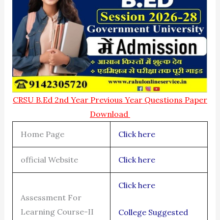
CRSU B.Ed 2nd Year Previous Year Questions Paper
Download
Home Page
Click here
official Website
Click here
Click here
Assessment For
Learning Course-II
College Suggested