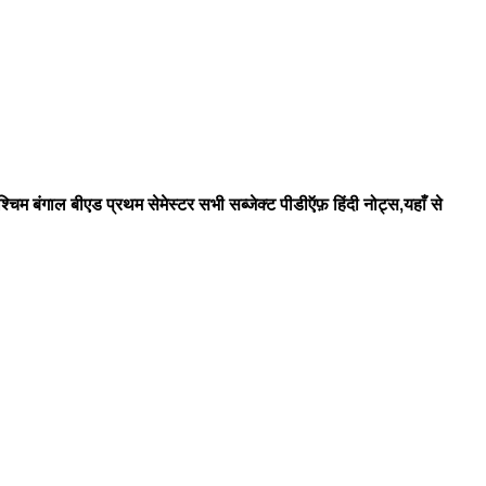
ल बीएड प्रथम सेमेस्टर सभी सब्जेक्ट पीडीऍफ़ हिंदी नोट्स,यहाँ से