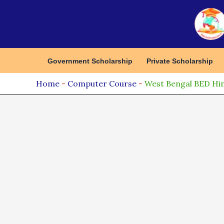
Skip
to
content
Government Scholarship
Private Scholarship
Home
-
Computer Course
-
West Bengal BED Hindi N