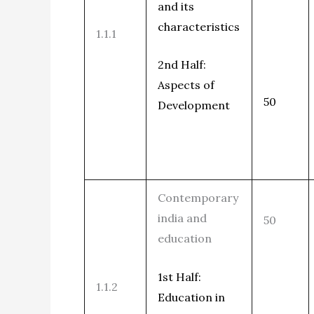
and its
characteristics
1.1.1
2nd Half:
Aspects of
50
Development
Contemporary
india and
50
education
1st Half:
1.1.2
Education in