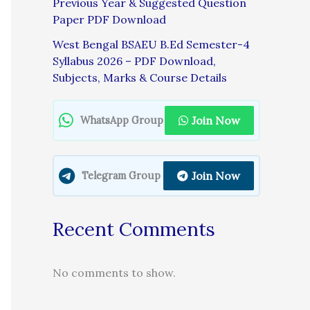
Previous Year & Suggested Question
Paper PDF Download
West Bengal BSAEU B.Ed Semester-4
Syllabus 2026 – PDF Download,
Subjects, Marks & Course Details
Join Now
WhatsApp Group
Join Now
Telegram Group
Recent Comments
No comments to show.