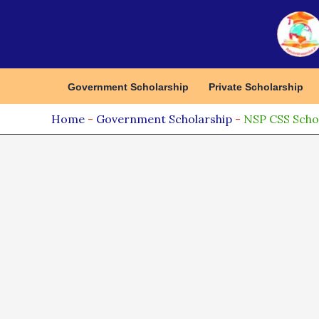
Skip
to
content
Government Scholarship
Private Scholarship
Home
-
Government Scholarship
-
NSP CSS Scholar