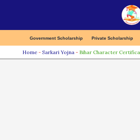
Skip
to
content
Government Scholarship
Private Scholarship
Home
-
Sarkari Yojna
-
Bihar Character Certificate On