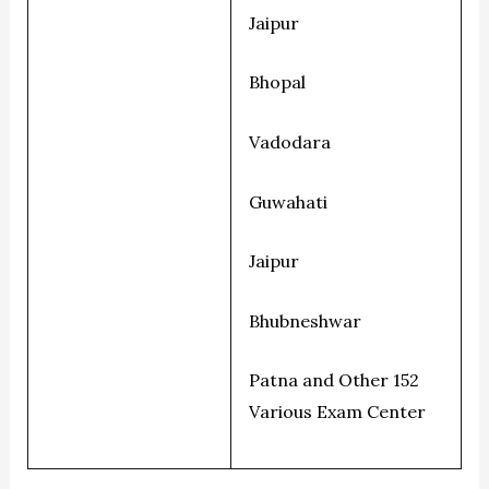
Jaipur
Bhopal
Vadodara
Guwahati
Jaipur
Bhubneshwar
Patna and Other 152
Various Exam Center