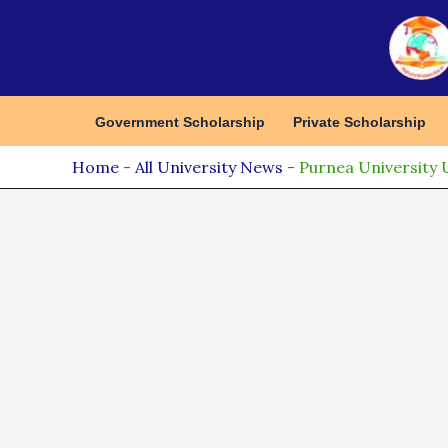
Skip
to
content
Government Scholarship
Private Scholarship
Home
-
All University News
-
Purnea University UG