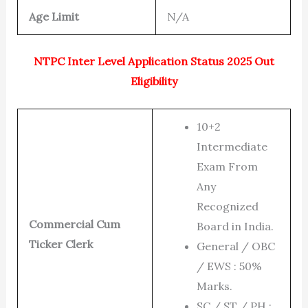
Age Limit
N/A
NTPC Inter Level Application Status 2025 Out
Eligibility
10+2
Intermediate
Exam From
Any
Recognized
Commercial Cum
Board in India.
Ticker Clerk
General / OBC
/ EWS : 50%
Marks.
SC / ST / PH :