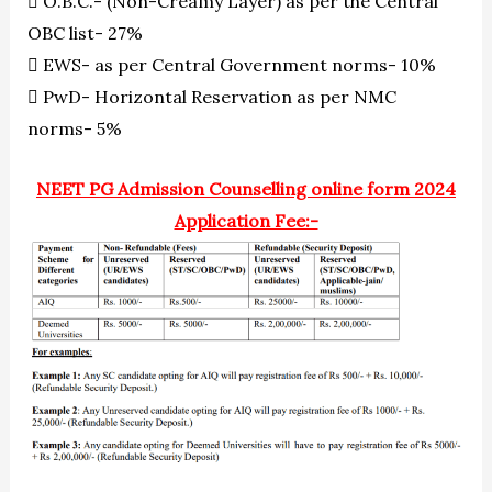
 O.B.C.- (Non-Creamy Layer) as per the Central
OBC list- 27%
 EWS- as per Central Government norms- 10%
 PwD- Horizontal Reservation as per NMC
norms- 5%
NEET PG Admission Counselling online form 2024
Application Fee:-