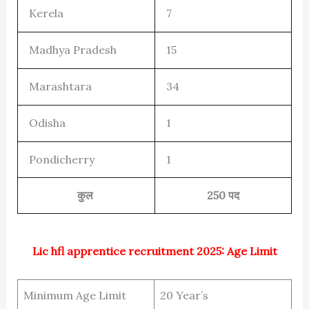
Kerela
7
Madhya Pradesh
15
Marashtara
34
Odisha
1
Pondicherry
1
कुल
250 पद
Lic hfl apprentice recruitment 2025: Age Limit
Minimum Age Limit
20 Year’s