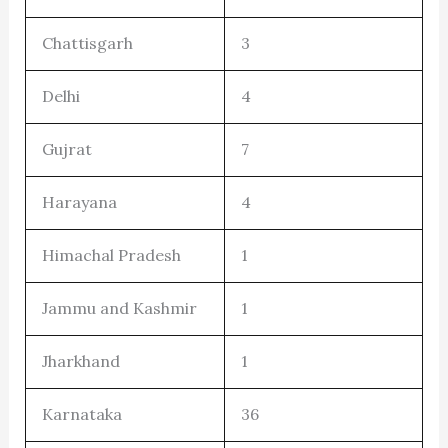
Chattisgarh
3
Delhi
4
Gujrat
7
Harayana
4
Himachal Pradesh
1
Jammu and Kashmir
1
Jharkhand
1
Karnataka
36