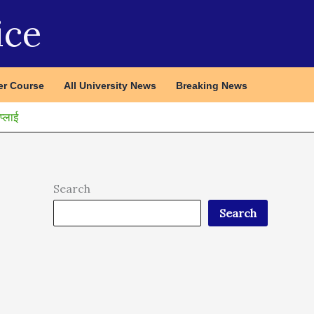
ice
r Course
All University News
Breaking News
्लाई
Search
Search