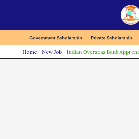
Skip
to
content
Government Scholarship
Private Scholarship
Home
-
New Job
-
Indian Overseas Bank Apprentice R