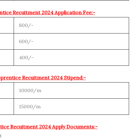
tice Recuitment 2024 Application Fee:-
800/-
600/-
400/-
prentice Recuitment 2024 Stipend:-
10000/m
15000/m
tice Recuitment 2024 Apply Documents:-
t