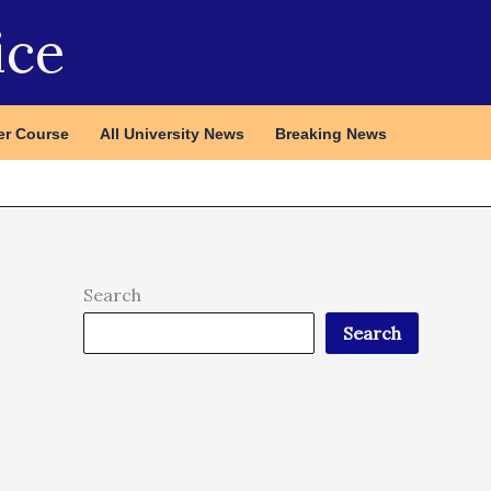
ice
r Course
All University News
Breaking News
Search
Search