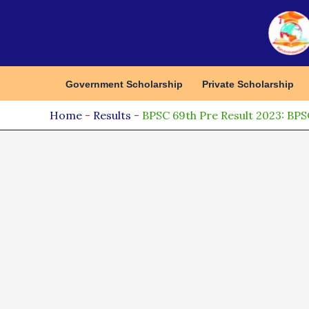
Skip
to
content
Government Scholarship
Private Scholarship
Home
-
Results
-
BPSC 69th Pre Result 2023: BPSC 6