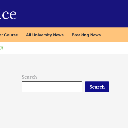
ice
r Course
All University News
Breaking News
दन
Search
Search