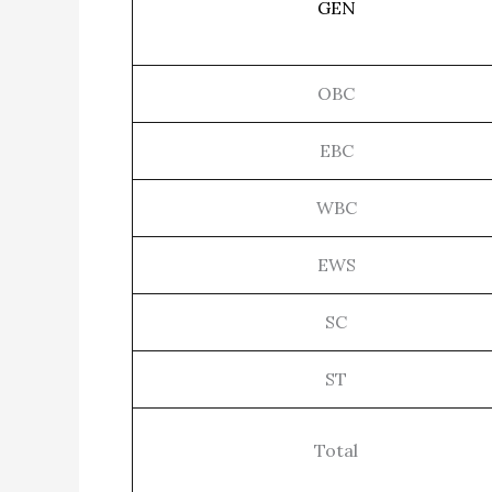
GEN
OBC
EBC
WBC
EWS
SC
ST
Total