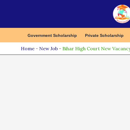
Skip
to
content
Government Scholarship
Private Scholarship
Home
-
New Job
-
Bihar High Court New Vacancy 2024: बि