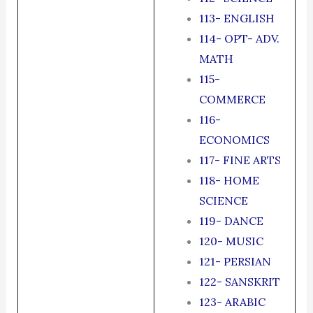
113- ENGLISH
114- OPT- ADV.
MATH
115-
COMMERCE
116-
ECONOMICS
117- FINE ARTS
118- HOME
SCIENCE
119- DANCE
120- MUSIC
121- PERSIAN
122- SANSKRIT
123- ARABIC