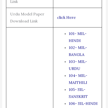
Link
Urdu Model Paper
click Here
Download Link
101- MIL-
HINDI
102- MIL-
BANGLA
103- MIL-
URDU
104- MIL-
MAITHILI
105- SIL-
SANSKRIT
106- SIL-HINDI