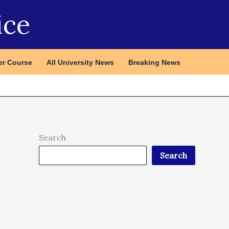
ice
r Course
All University News
Breaking News
Search
Search