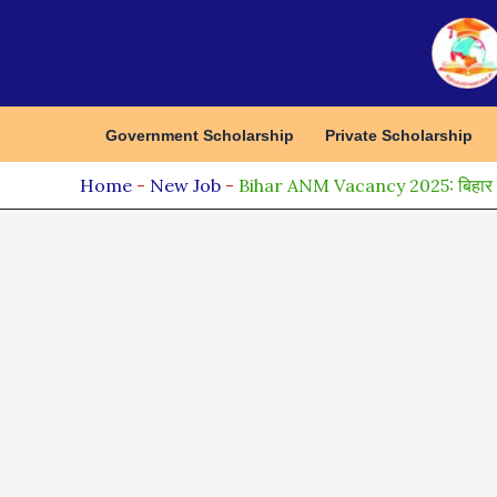
Skip
to
content
Government Scholarship
Private Scholarship
Home
-
New Job
-
Bihar ANM Vacancy 2025: बिहार में नि