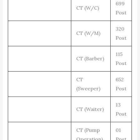
699
CT (W/C)
Post
320
CT (W/M)
Post
115
CT (Barber)
Post
CT
652
(Sweeper)
Post
13
CT (Waiter)
Post
CT (Pump
01
Operation)
Post