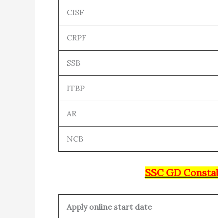
CISF
CRPF
SSB
ITBP
AR
NCB
SSC GD Constab
Apply online start date