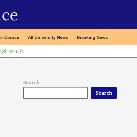
ice
r Course
All University News
Breaking News
ूरी जानकारी
Search
Search