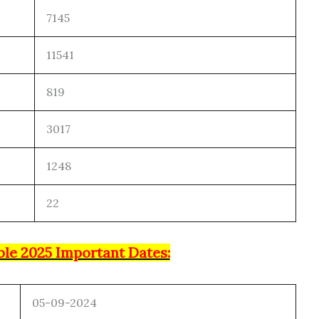
7145
11541
819
3017
1248
22
le 2025 Important Dates:
05-09-2024