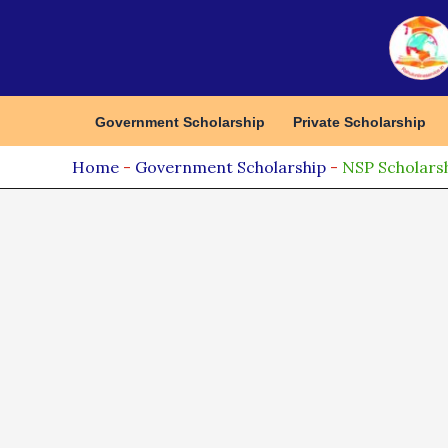
Skip
to
content
Government Scholarship
Private Scholarship
Home
-
Government Scholarship
-
NSP Scholarship