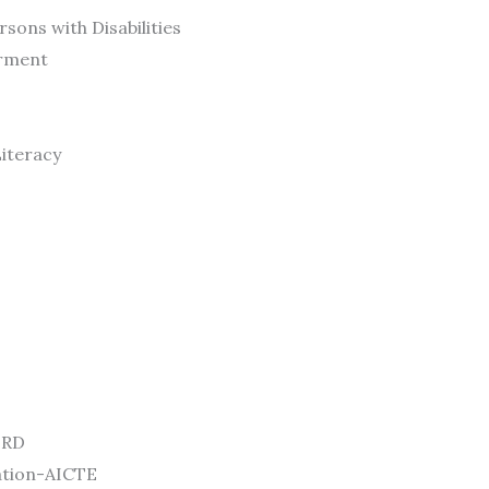
ons with Disabilities
erment
iteracy
HRD
cation-AICTE