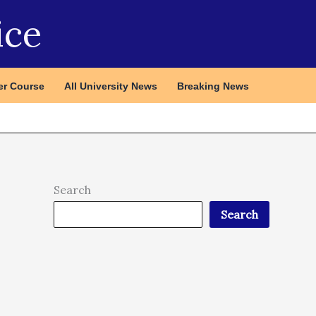
ice
r Course
All University News
Breaking News
Search
Search