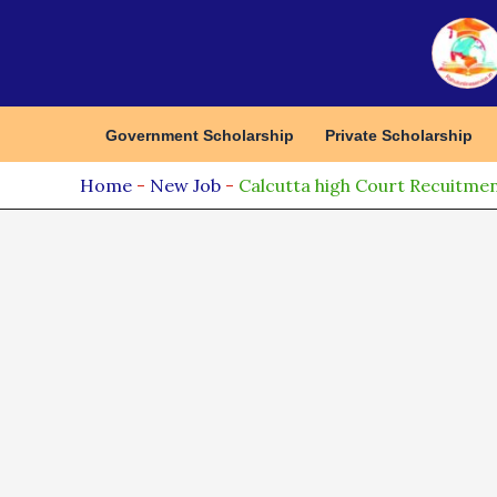
Skip
to
content
Government Scholarship
Private Scholarship
Home
-
New Job
-
Calcutta high Court Recuitment 2024