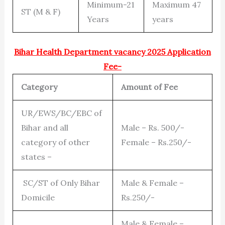
Minimum-21
Maximum 47
ST (M & F)
Years
years
Bihar Health Department vacancy 2025 Application
Fee-
Category
Amount of Fee
UR/EWS/BC/EBC of
Bihar and all
Male – Rs. 500/-
category of other
Female – Rs.250/-
states –
SC/ST of Only Bihar
Male & Female –
Domicile
Rs.250/-
Male & Female –