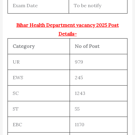
Exam Date
To be notify
Bihar Health Department vacancy 2025 Post
Details-
Category
No of Post
UR
979
EWS
245
SC
1243
ST
55
EBC
1170