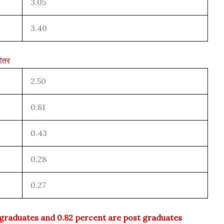
3.05
3.40
कोतर
2.50
0.81
0.43
0.28
0.27
e graduates and 0.82 percent are post graduates