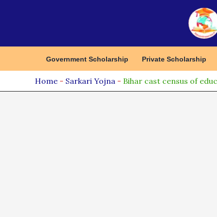
Skip
to
content
Government Scholarship
Private Scholarship
Home
-
Sarkari Yojna
-
Bihar cast census of educatio