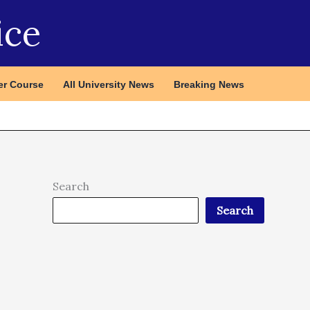
ice
r Course
All University News
Breaking News
Search
Search