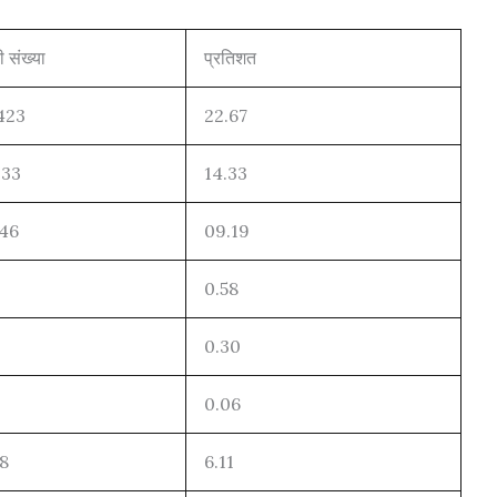
ी संख्या
प्रतिशत
423
22.67
033
14.33
146
09.19
0.58
0.30
0.06
28
6.11