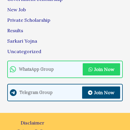
New Job
Private Scholarship
Results
Sarkari Yojna
Uncategorized
Join Now
WhatsApp Group
Join Now
Telegram Group
Disclaimer